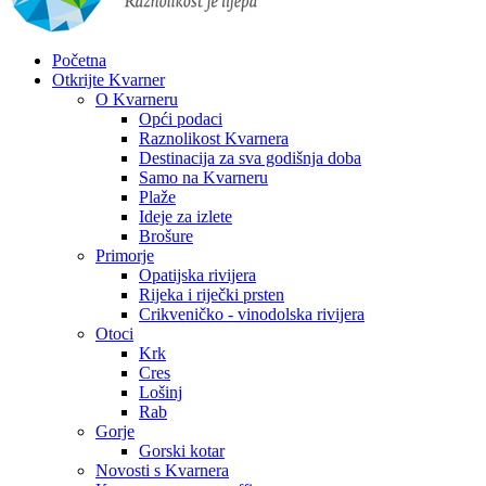
Početna
Otkrijte Kvarner
O Kvarneru
Opći podaci
Raznolikost Kvarnera
Destinacija za sva godišnja doba
Samo na Kvarneru
Plaže
Ideje za izlete
Brošure
Primorje
Opatijska rivijera
Rijeka i riječki prsten
Crikveničko - vinodolska rivijera
Otoci
Krk
Cres
Lošinj
Rab
Gorje
Gorski kotar
Novosti s Kvarnera