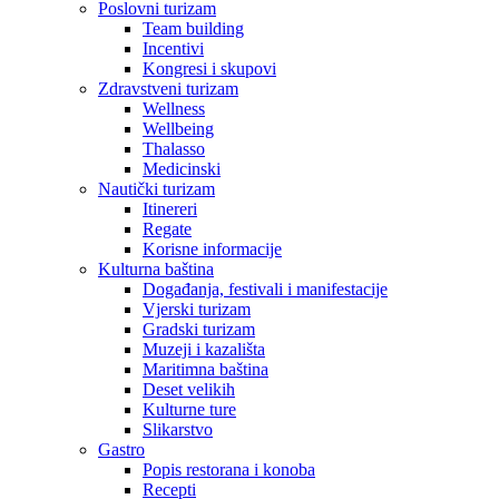
Poslovni turizam
Team building
Incentivi
Kongresi i skupovi
Zdravstveni turizam
Wellness
Wellbeing
Thalasso
Medicinski
Nautički turizam
Itinereri
Regate
Korisne informacije
Kulturna baština
Događanja, festivali i manifestacije
Vjerski turizam
Gradski turizam
Muzeji i kazališta
Maritimna baština
Deset velikih
Kulturne ture
Slikarstvo
Gastro
Popis restorana i konoba
Recepti