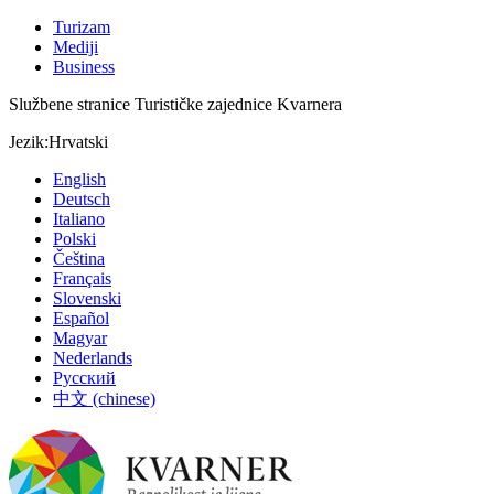
Turizam
Mediji
Business
Službene stranice Turističke zajednice Kvarnera
Jezik:
Hrvatski
English
Deutsch
Italiano
Polski
Čeština
Français
Slovenski
Español
Magyar
Nederlands
Русский
中文 (chinese)