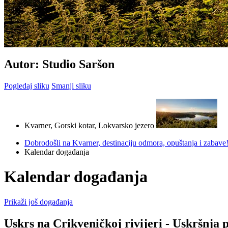
Autor: Studio Saršon
Pogledaj sliku
Smanji sliku
Kvarner, Gorski kotar, Lokvarsko jezero
Dobrodošli na Kvarner, destinaciju odmora, opuštanja i zabave
Kalendar događanja
Kalendar događanja
Prikaži još događanja
Uskrs na Crikveničkoj rivijeri - Uskršnja 