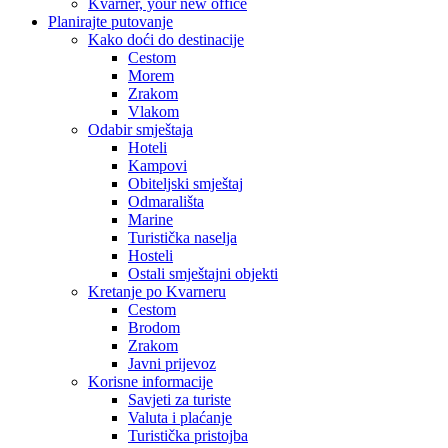
Kvarner, your new office
Planirajte putovanje
Kako doći do destinacije
Cestom
Morem
Zrakom
Vlakom
Odabir smještaja
Hoteli
Kampovi
Obiteljski smještaj
Odmarališta
Marine
Turistička naselja
Hosteli
Ostali smještajni objekti
Kretanje po Kvarneru
Cestom
Brodom
Zrakom
Javni prijevoz
Korisne informacije
Savjeti za turiste
Valuta i plaćanje
Turistička pristojba