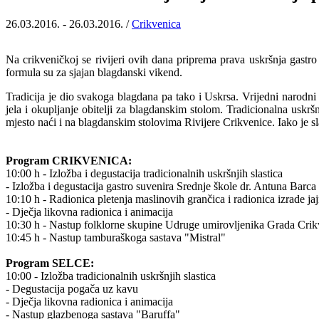
26.03.2016. - 26.03.2016. /
Crikvenica
Na crikveničkoj se rivijeri ovih dana priprema prava uskršnja gastro 
formula su za sjajan blagdanski vikend.
Tradicija je dio svakoga blagdana pa tako i Uskrsa. Vrijedni narodni
jela i okupljanje obitelji za blagdanskim stolom. Tradicionalna uskršn
mjesto naći i na blagdanskim stolovima Rivijere Crikvenice. Iako je s
Program CRIKVENICA:
10:00 h - Izložba i degustacija tradicionalnih uskršnjih slastica
- Izložba i degustacija gastro suvenira Srednje škole dr. Antuna Barca
10:10 h - Radionica pletenja maslinovih grančica i radionica izrade ja
- Dječja likovna radionica i animacija
10:30 h - Nastup folklorne skupine Udruge umirovljenika Grada Cri
10:45 h - Nastup tamburaškoga sastava "Mistral"
Program SELCE:
10:00 - Izložba tradicionalnih uskršnjih slastica
- Degustacija pogača uz kavu
- Dječja likovna radionica i animacija
- Nastup glazbenoga sastava "Baruffa"