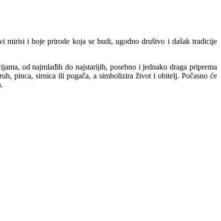
i mirisi i boje prirode koja se budi, ugodno društvo i dašak tradicije
cijama, od najmlađih do najstarijih, posebno i jednako draga priprema
h, pinca, sirnica ili pogača, a simbolizira život i obitelj. Počasno će
.