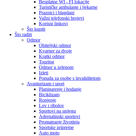
Besplatne WI - FI lokacije
Turističke ambulante i ljekarne
Praznici i blagdani
Važni telefonski brojevi
Korisni linkovi
Što kupiti
Što raditi
Odmor
Obiteljski odmor
Kvarner za dvoje
Kratki odmor
Touring
Odmor u zelenom
Izleti
Ponuda za osobe s invaliditetom
Avanturizam i sport
Planinarenje i hodanje
Biciklizam
Ronjenje
Lov i ribolov
Sportovi na snijegu
Adrenalinski sportovi
Promatranje životinja
Sportske pripreme
Auto moto