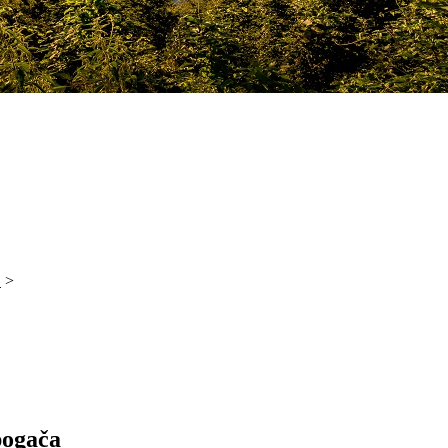
!
>
pogača