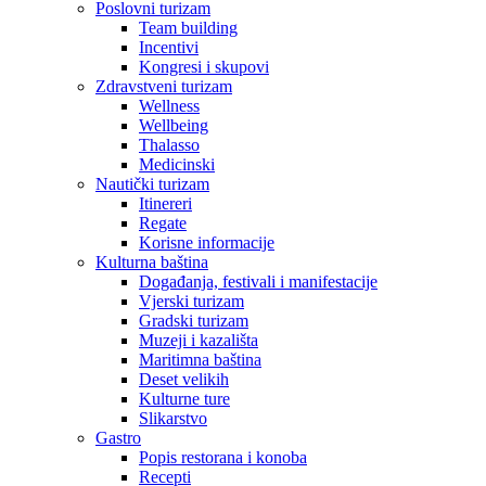
Poslovni turizam
Team building
Incentivi
Kongresi i skupovi
Zdravstveni turizam
Wellness
Wellbeing
Thalasso
Medicinski
Nautički turizam
Itinereri
Regate
Korisne informacije
Kulturna baština
Događanja, festivali i manifestacije
Vjerski turizam
Gradski turizam
Muzeji i kazališta
Maritimna baština
Deset velikih
Kulturne ture
Slikarstvo
Gastro
Popis restorana i konoba
Recepti