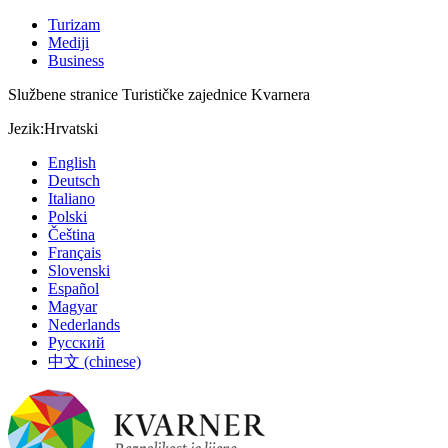
Turizam
Mediji
Business
Službene stranice Turističke zajednice Kvarnera
Jezik:
Hrvatski
English
Deutsch
Italiano
Polski
Čeština
Français
Slovenski
Español
Magyar
Nederlands
Русский
中文 (chinese)