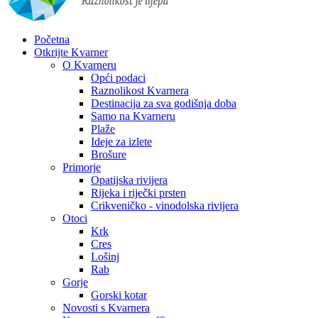
Početna
Otkrijte Kvarner
O Kvarneru
Opći podaci
Raznolikost Kvarnera
Destinacija za sva godišnja doba
Samo na Kvarneru
Plaže
Ideje za izlete
Brošure
Primorje
Opatijska rivijera
Rijeka i riječki prsten
Crikveničko - vinodolska rivijera
Otoci
Krk
Cres
Lošinj
Rab
Gorje
Gorski kotar
Novosti s Kvarnera