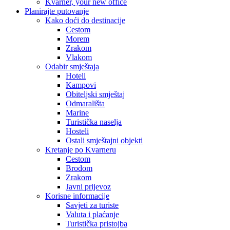
Kvarner, your new office
Planirajte putovanje
Kako doći do destinacije
Cestom
Morem
Zrakom
Vlakom
Odabir smještaja
Hoteli
Kampovi
Obiteljski smještaj
Odmarališta
Marine
Turistička naselja
Hosteli
Ostali smještajni objekti
Kretanje po Kvarneru
Cestom
Brodom
Zrakom
Javni prijevoz
Korisne informacije
Savjeti za turiste
Valuta i plaćanje
Turistička pristojba