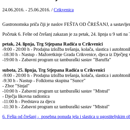
24.06.2016. - 25.06.2016. /
Crikvenica
Gastronomska priča čiji je naslov FEŠTA OD ČREŠANJ, a sastavljena j
Početak 6. Fešte od črešanj zakazan je za petak, 24. lipnja u 9 sati 
petak, 24. lipnja, Trg Stjepana Radića u Crikvenici
-9:00 - 20:00 h - Prodajna izložba trešanja, kolača, slastica i autohton
-18:30 h - Nastup - Mažoretkinje Grada Crikvenice, djeca iz Dječjeg
-19:00 h - Zabavni program uz tamburaški sastav "Baruffa"
subota, 25. lipnja, Trg Stjepana Radića u Crikvenici
-9:00 - 20:00 h - Prodajna izložba trešanja, kolača, slastica i autohton
-9:30 h - Nastup - Folklorna skupina "Sunce"
- Zbor "Sinjal"
-10:00 h - Zabavni program uz tamburaški sastav "Mistral"
- Dječja likovna radionica
-11:00 h - Predstava za djecu
-11:30 h - Zabavni program uz tamburaški sastav "Mistral"
6. Fešta od črešanj - posebna ponuda jela i slastica u ugostiteljskim o