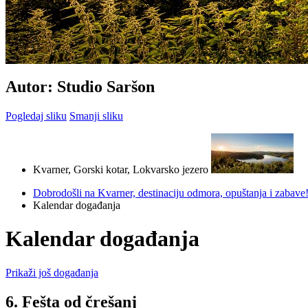
Autor: Studio Saršon
Pogledaj sliku
Smanji sliku
Kvarner, Gorski kotar, Lokvarsko jezero
Dobrodošli na Kvarner, destinaciju odmora, opuštanja i zabave
Kalendar događanja
Kalendar događanja
Prikaži još događanja
6. Fešta od črešanj