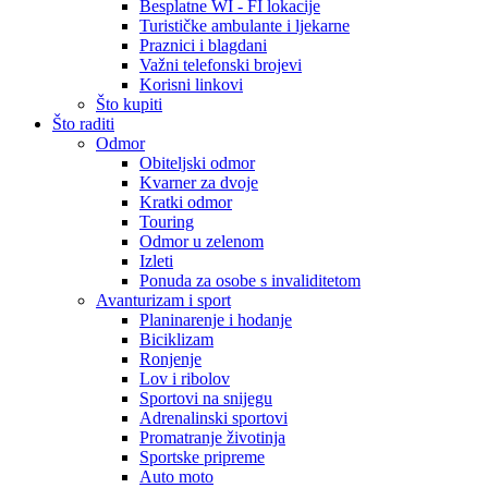
Besplatne WI - FI lokacije
Turističke ambulante i ljekarne
Praznici i blagdani
Važni telefonski brojevi
Korisni linkovi
Što kupiti
Što raditi
Odmor
Obiteljski odmor
Kvarner za dvoje
Kratki odmor
Touring
Odmor u zelenom
Izleti
Ponuda za osobe s invaliditetom
Avanturizam i sport
Planinarenje i hodanje
Biciklizam
Ronjenje
Lov i ribolov
Sportovi na snijegu
Adrenalinski sportovi
Promatranje životinja
Sportske pripreme
Auto moto