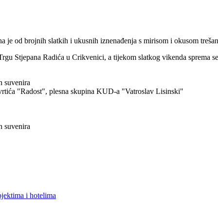
e od brojnih slatkih i ukusnih iznenađenja s mirisom i okusom trešan
na Trgu Stjepana Radića u Crikvenici, a tijekom slatkog vikenda sprema s
ih suvenira
 vrtića "Radost", plesna skupina KUD-a "Vatroslav Lisinski"
ih suvenira
bjektima i hotelima