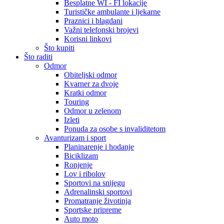
Besplatne WI - FI lokacije
Turističke ambulante i ljekarne
Praznici i blagdani
Važni telefonski brojevi
Korisni linkovi
Što kupiti
Što raditi
Odmor
Obiteljski odmor
Kvarner za dvoje
Kratki odmor
Touring
Odmor u zelenom
Izleti
Ponuda za osobe s invaliditetom
Avanturizam i sport
Planinarenje i hodanje
Biciklizam
Ronjenje
Lov i ribolov
Sportovi na snijegu
Adrenalinski sportovi
Promatranje životinja
Sportske pripreme
Auto moto