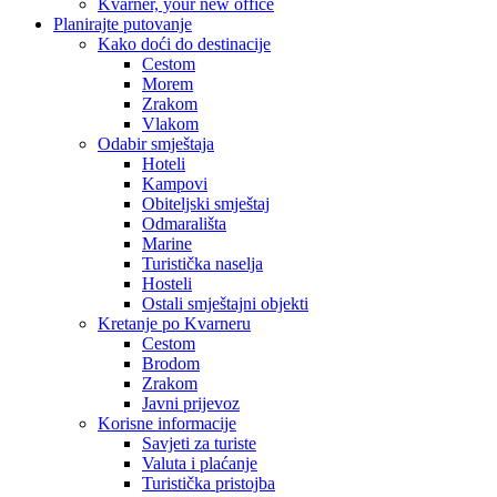
Kvarner, your new office
Planirajte putovanje
Kako doći do destinacije
Cestom
Morem
Zrakom
Vlakom
Odabir smještaja
Hoteli
Kampovi
Obiteljski smještaj
Odmarališta
Marine
Turistička naselja
Hosteli
Ostali smještajni objekti
Kretanje po Kvarneru
Cestom
Brodom
Zrakom
Javni prijevoz
Korisne informacije
Savjeti za turiste
Valuta i plaćanje
Turistička pristojba