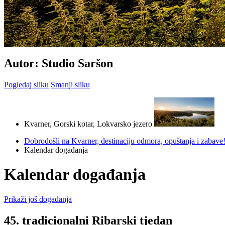
Autor: Studio Saršon
Pogledaj sliku
Smanji sliku
Kvarner, Gorski kotar, Lokvarsko jezero
Dobrodošli na Kvarner, destinaciju odmora, opuštanja i zabave
Kalendar događanja
Kalendar događanja
Prikaži još događanja
45. tradicionalni Ribarski tjedan