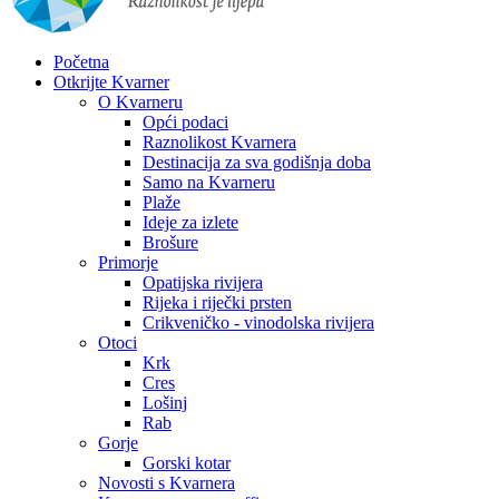
Početna
Otkrijte Kvarner
O Kvarneru
Opći podaci
Raznolikost Kvarnera
Destinacija za sva godišnja doba
Samo na Kvarneru
Plaže
Ideje za izlete
Brošure
Primorje
Opatijska rivijera
Rijeka i riječki prsten
Crikveničko - vinodolska rivijera
Otoci
Krk
Cres
Lošinj
Rab
Gorje
Gorski kotar
Novosti s Kvarnera