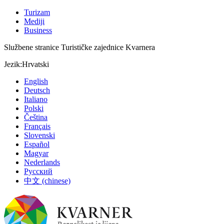
Turizam
Mediji
Business
Službene stranice Turističke zajednice Kvarnera
Jezik:
Hrvatski
English
Deutsch
Italiano
Polski
Čeština
Français
Slovenski
Español
Magyar
Nederlands
Русский
中文 (chinese)