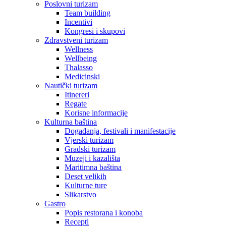
Poslovni turizam
Team building
Incentivi
Kongresi i skupovi
Zdravstveni turizam
Wellness
Wellbeing
Thalasso
Medicinski
Nautički turizam
Itinereri
Regate
Korisne informacije
Kulturna baština
Događanja, festivali i manifestacije
Vjerski turizam
Gradski turizam
Muzeji i kazališta
Maritimna baština
Deset velikih
Kulturne ture
Slikarstvo
Gastro
Popis restorana i konoba
Recepti