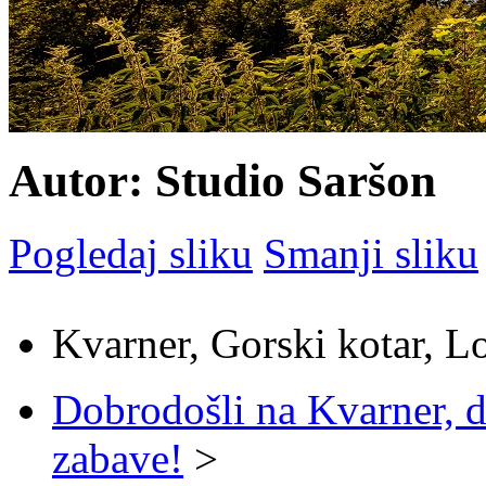
Autor: Studio Saršon
Pogledaj sliku
Smanji sliku
Kvarner, Gorski kotar, L
Dobrodošli na Kvarner, d
zabave!
>