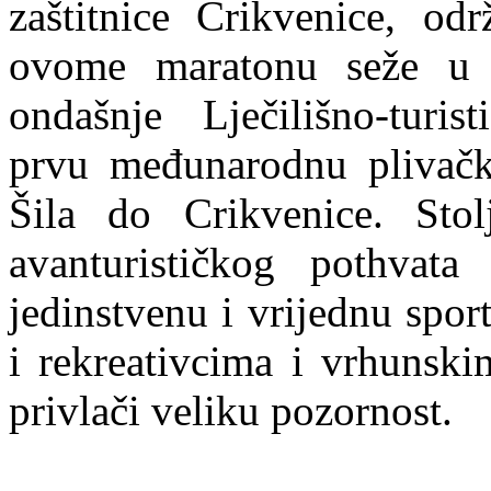
zaštitnice Crikvenice, od
ovome maratonu seže u 
ondašnje Lječilišno-turis
prvu međunarodnu plivačk
Šila do Crikvenice. Sto
avanturističkog pothvata
jedinstvenu i vrijednu spor
i rekreativcima i vrhunski
privlači veliku pozornost.