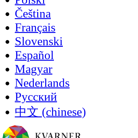
Čeština
Français
Slovenski
Español
Magyar
Nederlands
Русский
中文 (chinese)