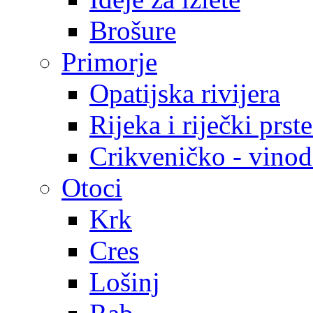
Brošure
Primorje
Opatijska rivijera
Rijeka i riječki prst
Crikveničko - vinodo
Otoci
Krk
Cres
Lošinj