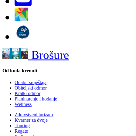
Brošure
Od kuda krenuti
Odabir smještaja
Obiteljski odmor
Kratki odmor
Planinarenje i hodanje
Wellness
Zdravstveni turizam
Kvarner za dvoje
Touring
Regate