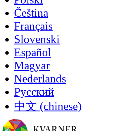
Čeština
Français
Slovenski
Español
Magyar
Nederlands
Русский
中文 (chinese)