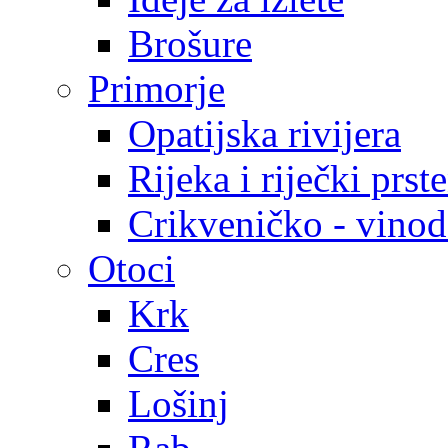
Brošure
Primorje
Opatijska rivijera
Rijeka i riječki prst
Crikveničko - vinodo
Otoci
Krk
Cres
Lošinj