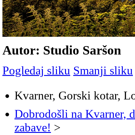
Autor: Studio Saršon
Pogledaj sliku
Smanji sliku
Kvarner, Gorski kotar, L
Dobrodošli na Kvarner, d
zabave!
>