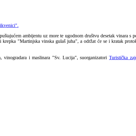
ikvenici".
 i opuštajućem ambijentu uz more te ugodnom društvu desetak vinara s
i krepka "Martinjska vinska gulaš juha", a održat će se i kratak prot
, vinogradara i maslinara "Sv. Lucija", suorganizatori
Turistička za