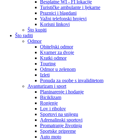
Besplatne WI - FI lokacije
Turističke ambulante i ljekarne
Praznici i blagdani
Važni telefonski brojevi
Korisni linkovi
Što kupiti
Što raditi
Odmor
Obiteljski odmor
Kvarner za dvoje
Kratki odmor
Touring
Odmor u zelenom
Izleti
Ponuda za osobe s invaliditetom
Avanturizam i sport
Planinarenje i hodanje
Biciklizam
Ronjenje
Lov i ribolov
Sportovi na snijegu
Adrenalinski sportovi
Promatranje životinja
Sportske pripreme
Auto moto