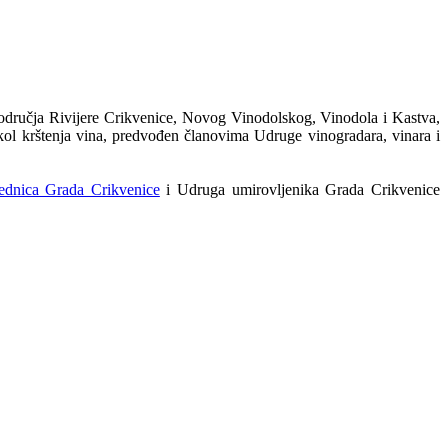
 područja Rivijere Crikvenice, Novog Vinodolskog, Vinodola i Kastva,
okol krštenja vina, predvođen članovima Udruge vinogradara, vinara i
jednica Grada Crikvenice
i Udruga umirovljenika Grada Crikvenice