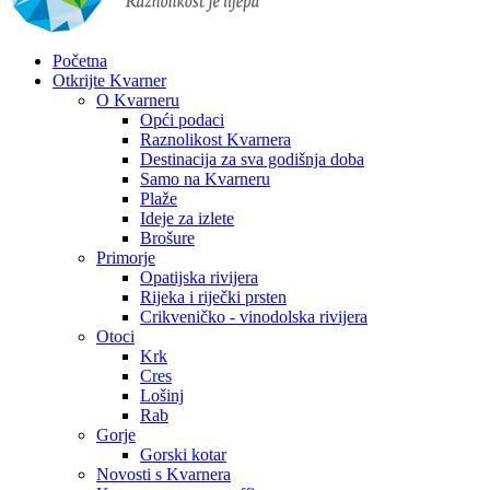
Početna
Otkrijte Kvarner
O Kvarneru
Opći podaci
Raznolikost Kvarnera
Destinacija za sva godišnja doba
Samo na Kvarneru
Plaže
Ideje za izlete
Brošure
Primorje
Opatijska rivijera
Rijeka i riječki prsten
Crikveničko - vinodolska rivijera
Otoci
Krk
Cres
Lošinj
Rab
Gorje
Gorski kotar
Novosti s Kvarnera