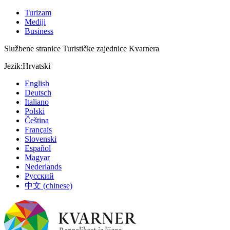
Turizam
Mediji
Business
Službene stranice Turističke zajednice Kvarnera
Jezik:
Hrvatski
English
Deutsch
Italiano
Polski
Čeština
Français
Slovenski
Español
Magyar
Nederlands
Русский
中文 (chinese)