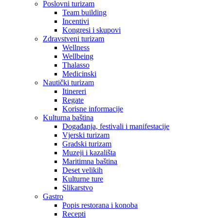
Poslovni turizam
Team building
Incentivi
Kongresi i skupovi
Zdravstveni turizam
Wellness
Wellbeing
Thalasso
Medicinski
Nautički turizam
Itinereri
Regate
Korisne informacije
Kulturna baština
Događanja, festivali i manifestacije
Vjerski turizam
Gradski turizam
Muzeji i kazališta
Maritimna baština
Deset velikih
Kulturne ture
Slikarstvo
Gastro
Popis restorana i konoba
Recepti