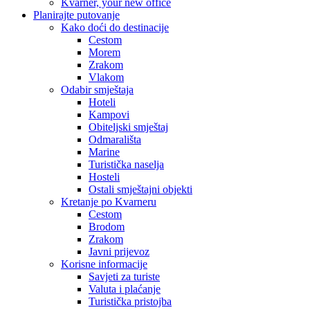
Kvarner, your new office
Planirajte putovanje
Kako doći do destinacije
Cestom
Morem
Zrakom
Vlakom
Odabir smještaja
Hoteli
Kampovi
Obiteljski smještaj
Odmarališta
Marine
Turistička naselja
Hosteli
Ostali smještajni objekti
Kretanje po Kvarneru
Cestom
Brodom
Zrakom
Javni prijevoz
Korisne informacije
Savjeti za turiste
Valuta i plaćanje
Turistička pristojba