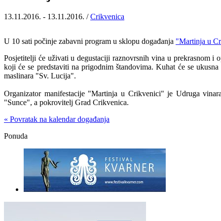
13.11.2016. - 13.11.2016. /
Crikvenica
U 10 sati počinje zabavni program u sklopu događanja
"Martinja u Cr
Posjetitelji će uživati u degustaciji raznovrsnih vina u prekrasnom
koji će se predstaviti na prigodnim štandovima. Kuhat će se ukusna 
maslinara "Sv. Lucija".
Organizator manifestacije "Martinja u Crikvenici" je Udruga vinara
"Sunce", a pokrovitelj Grad Crikvenica.
« Povratak na kalendar događanja
Ponuda