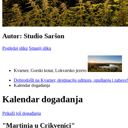
Autor: Studio Saršon
Pogledaj sliku
Smanji sliku
Kvarner, Gorski kotar, Lokvarsko jezero
Dobrodošli na Kvarner, destinaciju odmora, opuštanja i zabave
Kalendar događanja
Kalendar događanja
Prikaži još događanja
"Martinja u Crikvenici"