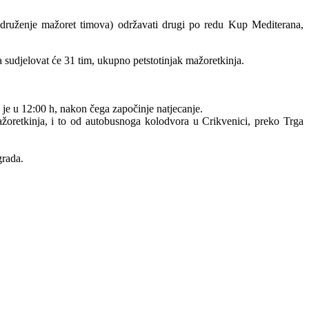
ruženje mažoret timova) održavati drugi po redu Kup Mediterana,
 sudjelovat će 31 tim, ukupno petstotinjak mažoretkinja.
je u 12:00 h, nakon čega započinje natjecanje.
 mažoretkinja, i to od autobusnoga kolodvora u Crikvenici, preko Trga
grada.