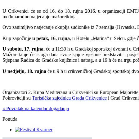
U Crikvenici će se od 16. do 18. rujna 2016. u organizaciji EM
međunarodno natjecanje mažoretkinja.
Ovo zanimljivo natjecanje okuplja sudionike iz 7 zemalja (Hrvatska, B
Kup započinje
u petak, 16. rujna
, u Hotelu „Marina“ u Selcu, gdje 
U subotu, 17. rujna,
će u 11:30 h u Gradskoj sportskoj dvorani u Cri
Mažoretkinje će istoga dana svoje sjajne vještine predstaviti i posj
Stjepana Radića do Gradske knjižnice i natrag, a u 19 h će na trgu poč
U nedjelju, 18. rujna
će u 9 h u crikveničkoj Gradskoj sportskoj dvor
Organizatori 2. Kupa Mediterana u Crikvenici su European Majorette
Pokrovitelji su
Turistička zajednica Grada Crikvenice
i Grad Crikveni
« Povratak na kalendar događanja
Ponuda