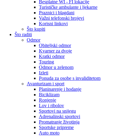
Besplatne WI - FI lokacije
Turističke ambulante i ljekarne
Praznici i blagdani
Važni telefonski brojevi
Korisni linkovi
Što kupiti
Što raditi
Odmor
Obiteljski odmor
Kvarner za dvoje
Kratki odmor
Touring
Odmor u zelenom
Izleti
Ponuda za osobe s invaliditetom
Avanturizam i sport
Planinarenje i hodanje
Biciklizam
Ronjenje
Lov i ribolov
Sportovi na snijegu
Adrenalinski sportovi
Promatranje životinja
Sportske pripreme
Auto moto