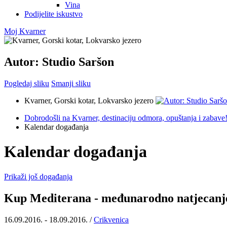
Vina
Podijelite iskustvo
Moj Kvarner
Autor: Studio Saršon
Pogledaj sliku
Smanji sliku
Kvarner, Gorski kotar, Lokvarsko jezero
Dobrodošli na Kvarner, destinaciju odmora, opuštanja i zabave
Kalendar događanja
Kalendar događanja
Prikaži još događanja
Kup Mediterana - međunarodno natjecanj
16.09.2016. - 18.09.2016. /
Crikvenica