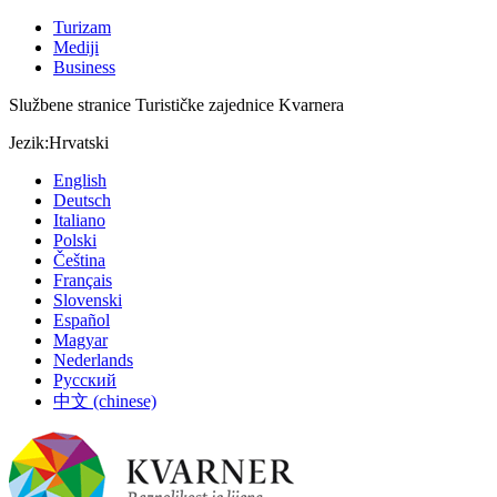
Turizam
Mediji
Business
Službene stranice Turističke zajednice Kvarnera
Jezik:
Hrvatski
English
Deutsch
Italiano
Polski
Čeština
Français
Slovenski
Español
Magyar
Nederlands
Русский
中文 (chinese)