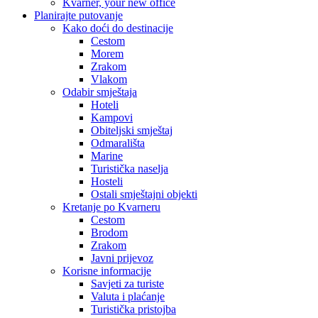
Kvarner, your new office
Planirajte putovanje
Kako doći do destinacije
Cestom
Morem
Zrakom
Vlakom
Odabir smještaja
Hoteli
Kampovi
Obiteljski smještaj
Odmarališta
Marine
Turistička naselja
Hosteli
Ostali smještajni objekti
Kretanje po Kvarneru
Cestom
Brodom
Zrakom
Javni prijevoz
Korisne informacije
Savjeti za turiste
Valuta i plaćanje
Turistička pristojba