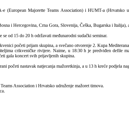
TA-e (European Majorette Teams Association) i HUMT-a (Hrvatsko ud
osna i Hercegovina, Crna Gora, Slovenija, Češka, Bugarska i Italija), a
će se od 15 do 20 h održavati međunarodni sudački seminar.
kvenici početi prijam skupina, a svečano otvorenje 2. Kupa Mediterana 
etiteljima crikveničke rivijere. Naime, u 18:30 h je predviđen defile
eti gala koncert svih prijavljenih skupina.
ani početi nastavak natjecanja mažoretkinja, a u 13 h kreće podjela na
 Teams Association i Hrvatsko udruženje mažoret timova.
ca.