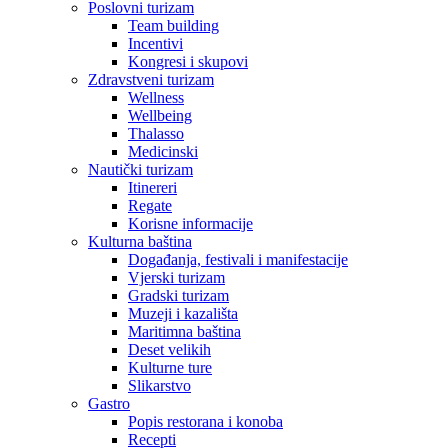
Poslovni turizam
Team building
Incentivi
Kongresi i skupovi
Zdravstveni turizam
Wellness
Wellbeing
Thalasso
Medicinski
Nautički turizam
Itinereri
Regate
Korisne informacije
Kulturna baština
Događanja, festivali i manifestacije
Vjerski turizam
Gradski turizam
Muzeji i kazališta
Maritimna baština
Deset velikih
Kulturne ture
Slikarstvo
Gastro
Popis restorana i konoba
Recepti