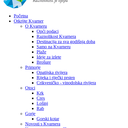
Početna
Otkrijte Kvarner
O Kvarneru
Opći podaci
Raznolikost Kvarnera
Destinacija za sva godišnja doba
Samo na Kvarneru
Plaže
Ideje za izlete
Brošure
Primorje
Opatijska rivijera
Rijeka i riječki prsten
Crikveničko - vinodolska rivijera
Otoci
Krk
Cres
Lošinj
Rab
Gorje
Gorski kotar
Novosti s Kvarnera