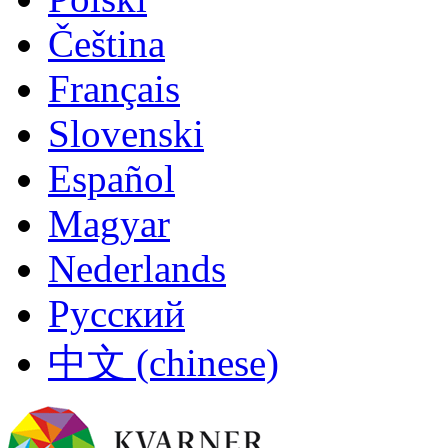
Čeština
Français
Slovenski
Español
Magyar
Nederlands
Русский
中文 (chinese)