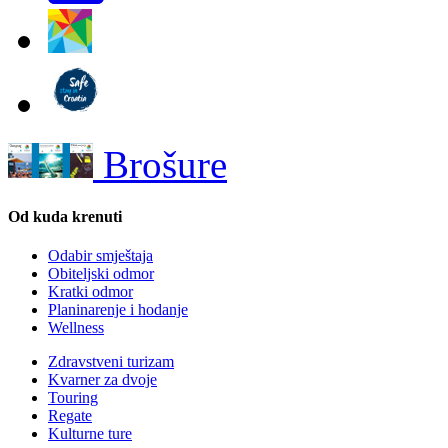
Brošure
Od kuda krenuti
Odabir smještaja
Obiteljski odmor
Kratki odmor
Planinarenje i hodanje
Wellness
Zdravstveni turizam
Kvarner za dvoje
Touring
Regate
Kulturne ture