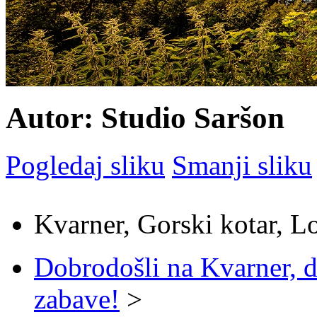
Autor: Studio Saršon
Pogledaj sliku
Smanji sliku
Kvarner, Gorski kotar, L
Dobrodošli na Kvarner, d
zabave!
>