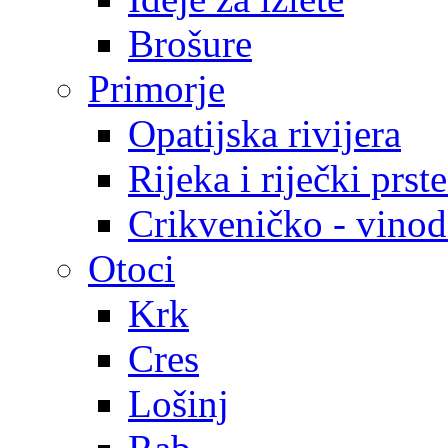
Brošure
Primorje
Opatijska rivijera
Rijeka i riječki prst
Crikveničko - vinodo
Otoci
Krk
Cres
Lošinj