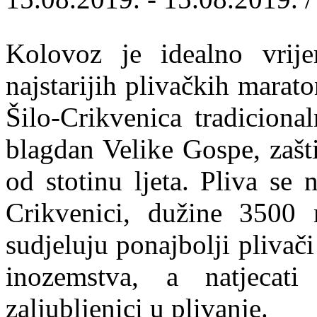
Kolovoz je idealno vrij
najstarijih plivačkih marat
Šilo-Crikvenica tradiciona
blagdan Velike Gospe, zašti
od stotinu ljeta. Pliva se
Crikvenici, dužine 3500
sudjeluju ponajbolji plivači
inozemstva, a natjecat
zaljubljenici u plivanje.