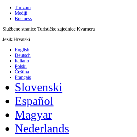
Turizam
Mediji
Business
Službene stranice Turističke zajednice Kvarnera
Jezik:
Hrvatski
English
Deutsch
Italiano
Polski
Čeština
Français
Slovenski
Español
Magyar
Nederlands