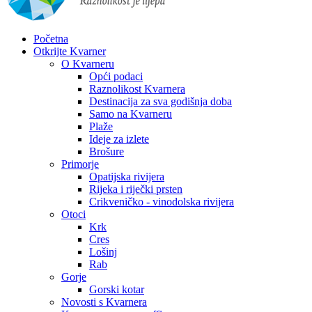
Početna
Otkrijte Kvarner
O Kvarneru
Opći podaci
Raznolikost Kvarnera
Destinacija za sva godišnja doba
Samo na Kvarneru
Plaže
Ideje za izlete
Brošure
Primorje
Opatijska rivijera
Rijeka i riječki prsten
Crikveničko - vinodolska rivijera
Otoci
Krk
Cres
Lošinj
Rab
Gorje
Gorski kotar
Novosti s Kvarnera