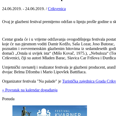
24.06.2019. - 24.06.2019. /
Crikvenica
Ovaj je glazbeni festival premijerno održan u lipnju prošle godine u 
Centar grada će i u vrijeme održavanja ovogodišnjega festivala posta
koje će nas pjesmom voditi Damir Kedžo, Saša Lozar, Joso Butorac, 
poznatim i svevremenskim glazbenim hitovima iz sedamdesetih godin
domaći „Ostala si uvijek ista“ (Mišo Kovač, 1975.), „Nebuloza“ (Toni
Crikvenici, čiji su autori Mladen Barac, Slavica Car Frišova i Đurđica
Umjetnički ravnatelj i realizator festivala je glazbeni producent, ara
dvojac Belma Džomba i Mario Lipovšek Battifiaca.
Organizator festivala "Na palade" je
Turistička zajednica Grada Crik
« Povratak na kalendar događanja
Ponuda