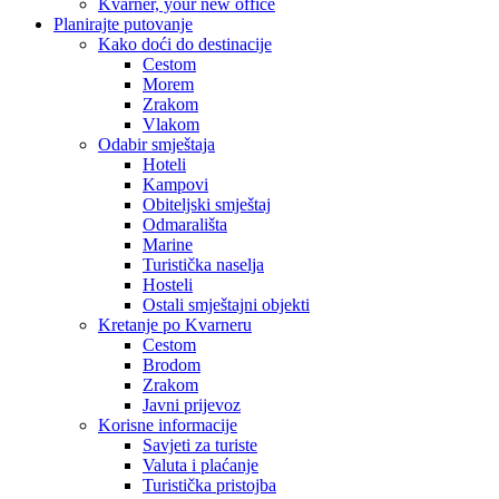
Kvarner, your new office
Planirajte putovanje
Kako doći do destinacije
Cestom
Morem
Zrakom
Vlakom
Odabir smještaja
Hoteli
Kampovi
Obiteljski smještaj
Odmarališta
Marine
Turistička naselja
Hosteli
Ostali smještajni objekti
Kretanje po Kvarneru
Cestom
Brodom
Zrakom
Javni prijevoz
Korisne informacije
Savjeti za turiste
Valuta i plaćanje
Turistička pristojba