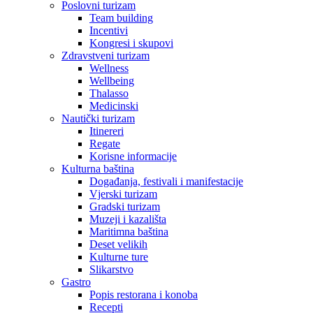
Poslovni turizam
Team building
Incentivi
Kongresi i skupovi
Zdravstveni turizam
Wellness
Wellbeing
Thalasso
Medicinski
Nautički turizam
Itinereri
Regate
Korisne informacije
Kulturna baština
Događanja, festivali i manifestacije
Vjerski turizam
Gradski turizam
Muzeji i kazališta
Maritimna baština
Deset velikih
Kulturne ture
Slikarstvo
Gastro
Popis restorana i konoba
Recepti