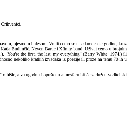
 Crikvenici.
 zabavom, pjesmom i plesom. Vratit ćemo se u sedamdesete godine, kroz
, Katja Budimčić, Neven Barac i Xfinity band. Uživat ćemo u brojnim
ou're the first, the last, my everything“ (Barry White, 1974.) ili
dnosno nekoliko kratkih izvadaka iz poezije ili proze na temu 70-ih u
t Grubišić, a za ugodnu i opuštenu atmosferu bit će zadužen voditeljski