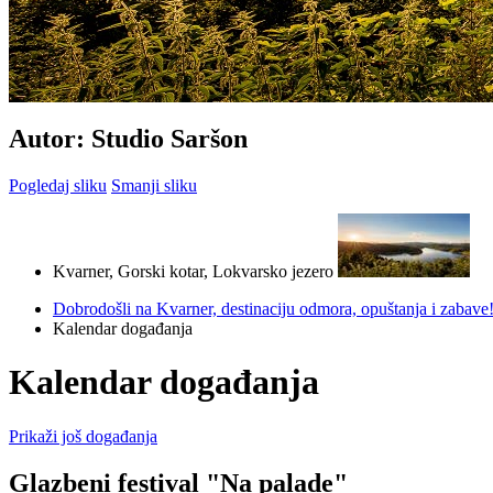
Autor: Studio Saršon
Pogledaj sliku
Smanji sliku
Kvarner, Gorski kotar, Lokvarsko jezero
Dobrodošli na Kvarner, destinaciju odmora, opuštanja i zabave
Kalendar događanja
Kalendar događanja
Prikaži još događanja
Glazbeni festival "Na palade"