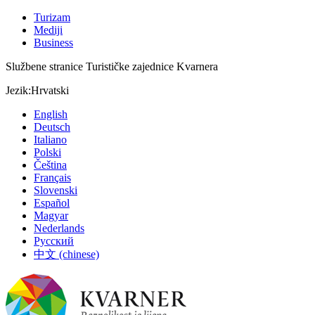
Turizam
Mediji
Business
Službene stranice Turističke zajednice Kvarnera
Jezik:
Hrvatski
English
Deutsch
Italiano
Polski
Čeština
Français
Slovenski
Español
Magyar
Nederlands
Русский
中文 (chinese)