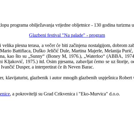
sklopu programa obilježavanja vrijedne obljetnice - 130 godina turizma u
Glazbeni festival "Na palade" - program
ti velika plesna terasa, a večer će biti začinjena nostalgijom, dobrom
Mario Battifiaca, Duško Jeličić Dule, Martina Majerle, Melanija Purić
a, kao što su „Sunny“ (Boney M, 1976.), „Waterloo“ (ABBA, 1974.), „Y
 Kljaković, 1975.) itd. Osim pjesama, zabavljat ćemo se uz štorije, o
 Ivančić Dusper, a interpretirat će ih Neven Barac.
nžer, klavijaturist, glazbenik i autor mnogih glazbenih uspješnica Rober
venice
, a pokrovitelji su Grad Crikvenica i "Eko-Murvica" d.o.o.