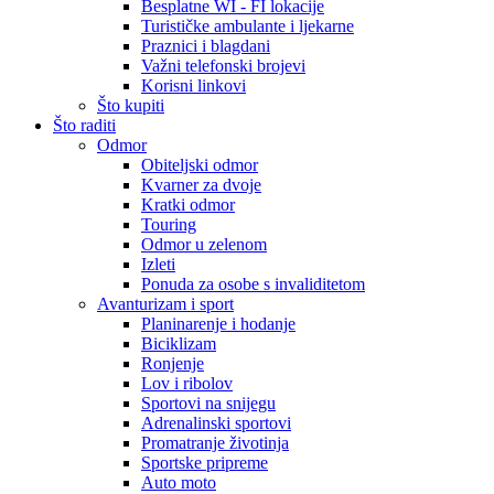
Besplatne WI - FI lokacije
Turističke ambulante i ljekarne
Praznici i blagdani
Važni telefonski brojevi
Korisni linkovi
Što kupiti
Što raditi
Odmor
Obiteljski odmor
Kvarner za dvoje
Kratki odmor
Touring
Odmor u zelenom
Izleti
Ponuda za osobe s invaliditetom
Avanturizam i sport
Planinarenje i hodanje
Biciklizam
Ronjenje
Lov i ribolov
Sportovi na snijegu
Adrenalinski sportovi
Promatranje životinja
Sportske pripreme
Auto moto