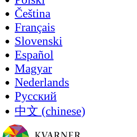
Čeština
Français
Slovenski
Español
Magyar
Nederlands
Русский
中文 (chinese)