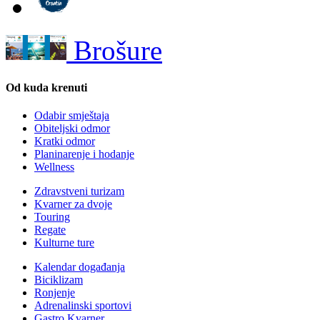
Brošure
Od kuda krenuti
Odabir smještaja
Obiteljski odmor
Kratki odmor
Planinarenje i hodanje
Wellness
Zdravstveni turizam
Kvarner za dvoje
Touring
Regate
Kulturne ture
Kalendar događanja
Biciklizam
Ronjenje
Adrenalinski sportovi
Gastro Kvarner