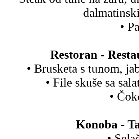
dalmatinski
• P
Restoran - Resta
• Brusketa s tunom, j
• File skuše sa sa
• Čok
Konoba - Ta
• Sela