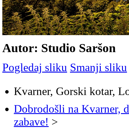
Autor: Studio Saršon
Pogledaj sliku
Smanji sliku
Kvarner, Gorski kotar, L
Dobrodošli na Kvarner, d
zabave!
>