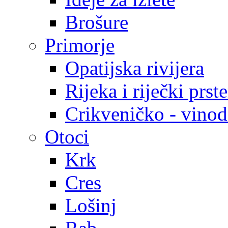
Brošure
Primorje
Opatijska rivijera
Rijeka i riječki prst
Crikveničko - vinodo
Otoci
Krk
Cres
Lošinj