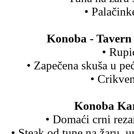
• Palačin
Konoba - Tavern 
• Rupi
• Zapečena skuša u pe
• Crikve
Konoba Kar
• Domaći crni rez
• Steak od tune na žaru, 