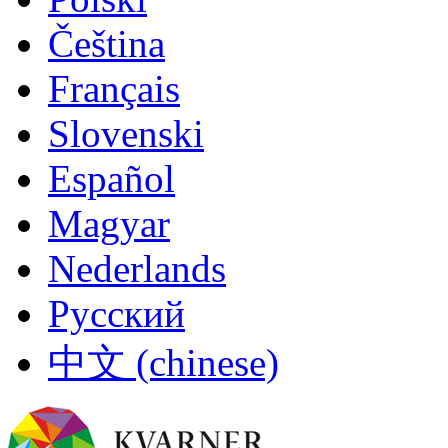
Čeština
Français
Slovenski
Español
Magyar
Nederlands
Русский
中文 (chinese)