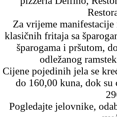
pizzeria Delfino, Resto
Restor
Za vrijeme manifestacije 
klasičnih fritaja sa šparog
šparogama i pršutom, do
odležanog ramstek
Cijene pojedinih jela se kr
do 160,00 kuna, dok su 
29
Pogledajte jelovnike, odabe