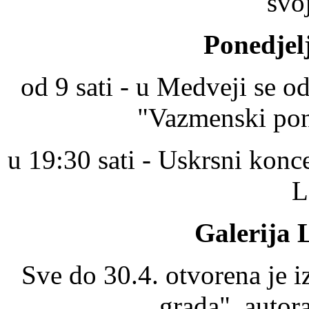
svo
Ponedjelj
od 9 sati - u Medveji se o
"Vazmenski pon
u 19:30 sati - Uskrsni kon
L
Galerija 
Sve do 30.4. otvorena je i
grada", auto