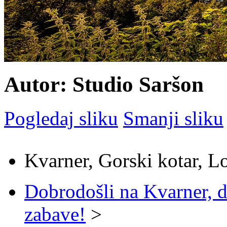
Autor: Studio Saršon
Pogledaj sliku
Smanji sliku
Kvarner, Gorski kotar, L
Dobrodošli na Kvarner, d
zabave!
>