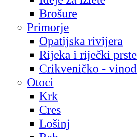
Brošure
Primorje
Opatijska rivijera
Rijeka i riječki prst
Crikveničko - vinodo
Otoci
Krk
Cres
Lošinj