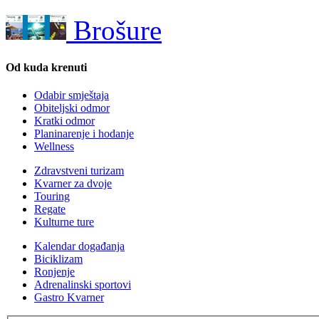
Brošure
Od kuda krenuti
Odabir smještaja
Obiteljski odmor
Kratki odmor
Planinarenje i hodanje
Wellness
Zdravstveni turizam
Kvarner za dvoje
Touring
Regate
Kulturne ture
Kalendar događanja
Biciklizam
Ronjenje
Adrenalinski sportovi
Gastro Kvarner