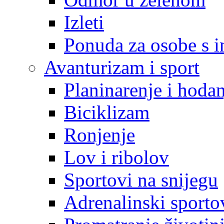
Izleti
Ponuda za osobe s i
Avanturizam i sport
Planinarenje i hodan
Biciklizam
Ronjenje
Lov i ribolov
Sportovi na snijegu
Adrenalinski sporto