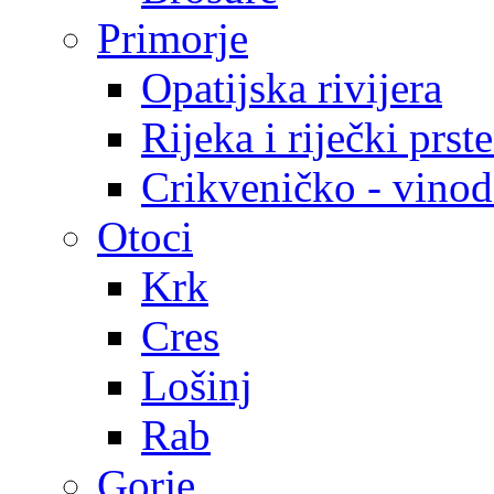
Primorje
Opatijska rivijera
Rijeka i riječki prst
Crikveničko - vinodo
Otoci
Krk
Cres
Lošinj
Rab
Gorje