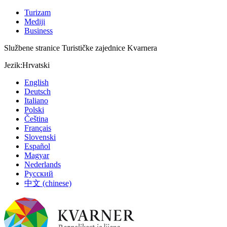
Turizam
Mediji
Business
Službene stranice Turističke zajednice Kvarnera
Jezik:
Hrvatski
English
Deutsch
Italiano
Polski
Čeština
Français
Slovenski
Español
Magyar
Nederlands
Русский
中文 (chinese)