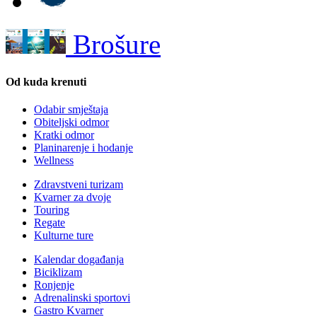
Brošure
Od kuda krenuti
Odabir smještaja
Obiteljski odmor
Kratki odmor
Planinarenje i hodanje
Wellness
Zdravstveni turizam
Kvarner za dvoje
Touring
Regate
Kulturne ture
Kalendar događanja
Biciklizam
Ronjenje
Adrenalinski sportovi
Gastro Kvarner