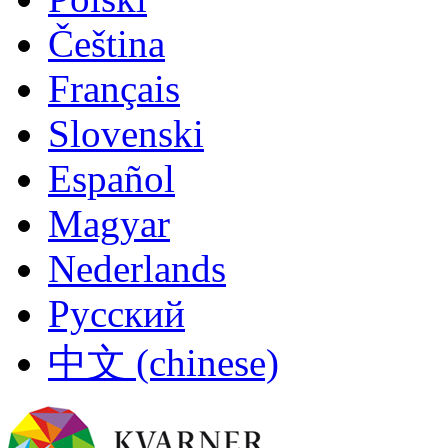
Čeština
Français
Slovenski
Español
Magyar
Nederlands
Русский
中文 (chinese)