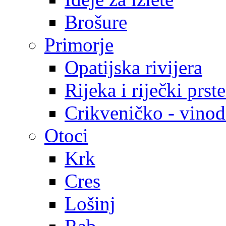
Brošure
Primorje
Opatijska rivijera
Rijeka i riječki prst
Crikveničko - vinodo
Otoci
Krk
Cres
Lošinj