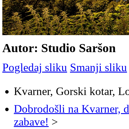
Autor: Studio Saršon
Pogledaj sliku
Smanji sliku
Kvarner, Gorski kotar, L
Dobrodošli na Kvarner, d
zabave!
>