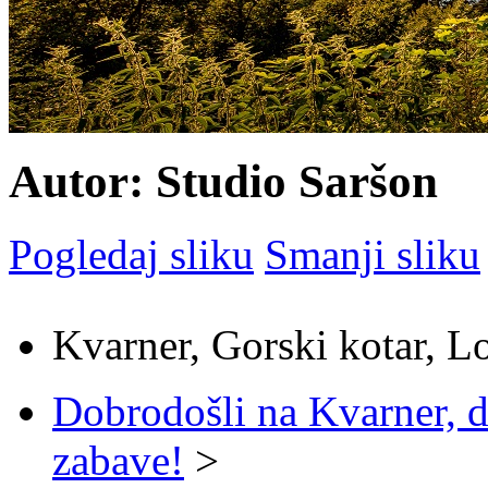
Autor: Studio Saršon
Pogledaj sliku
Smanji sliku
Kvarner, Gorski kotar, L
Dobrodošli na Kvarner, d
zabave!
>