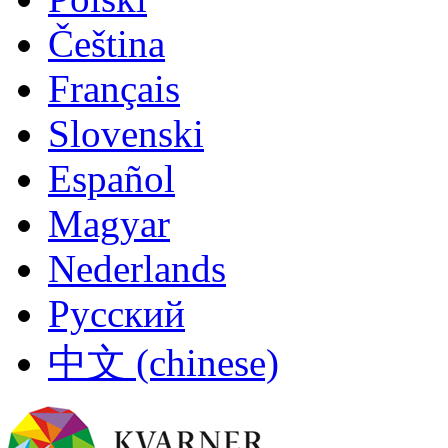
Čeština
Français
Slovenski
Español
Magyar
Nederlands
Русский
中文 (chinese)