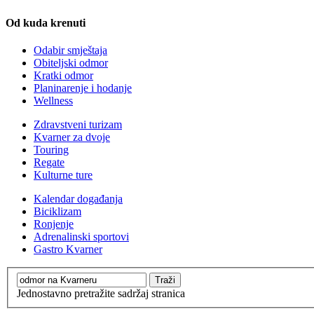
Od kuda krenuti
Odabir smještaja
Obiteljski odmor
Kratki odmor
Planinarenje i hodanje
Wellness
Zdravstveni turizam
Kvarner za dvoje
Touring
Regate
Kulturne ture
Kalendar događanja
Biciklizam
Ronjenje
Adrenalinski sportovi
Gastro Kvarner
Jednostavno pretražite sadržaj stranica