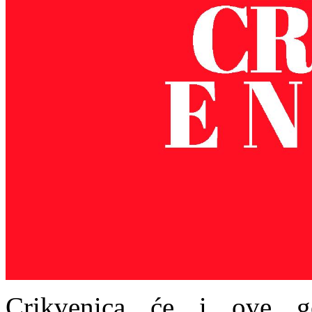
Crikvenica će i ove go