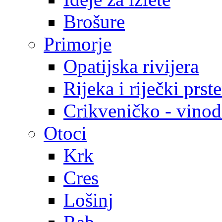
Brošure
Primorje
Opatijska rivijera
Rijeka i riječki prst
Crikveničko - vinodo
Otoci
Krk
Cres
Lošinj