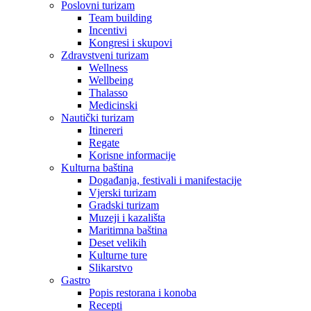
Poslovni turizam
Team building
Incentivi
Kongresi i skupovi
Zdravstveni turizam
Wellness
Wellbeing
Thalasso
Medicinski
Nautički turizam
Itinereri
Regate
Korisne informacije
Kulturna baština
Događanja, festivali i manifestacije
Vjerski turizam
Gradski turizam
Muzeji i kazališta
Maritimna baština
Deset velikih
Kulturne ture
Slikarstvo
Gastro
Popis restorana i konoba
Recepti