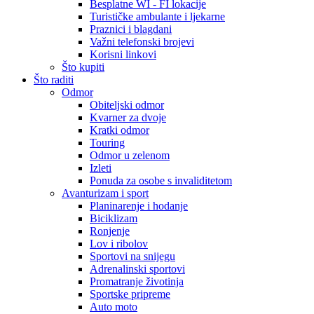
Besplatne WI - FI lokacije
Turističke ambulante i ljekarne
Praznici i blagdani
Važni telefonski brojevi
Korisni linkovi
Što kupiti
Što raditi
Odmor
Obiteljski odmor
Kvarner za dvoje
Kratki odmor
Touring
Odmor u zelenom
Izleti
Ponuda za osobe s invaliditetom
Avanturizam i sport
Planinarenje i hodanje
Biciklizam
Ronjenje
Lov i ribolov
Sportovi na snijegu
Adrenalinski sportovi
Promatranje životinja
Sportske pripreme
Auto moto