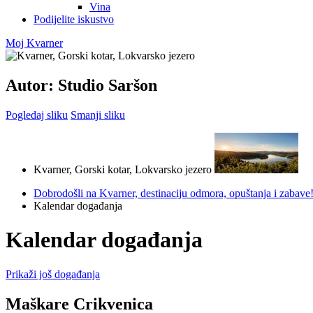
Vina
Podijelite iskustvo
Moj Kvarner
Autor: Studio Saršon
Pogledaj sliku
Smanji sliku
Kvarner, Gorski kotar, Lokvarsko jezero
Dobrodošli na Kvarner, destinaciju odmora, opuštanja i zabave
Kalendar događanja
Kalendar događanja
Prikaži još događanja
Maškare Crikvenica