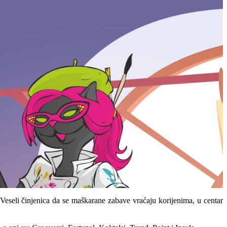
Veseli činjenica da se maškarane zabave vraćaju korijenima, u centar