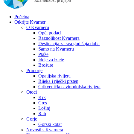
Početna
Otkrijte Kvarner
O Kvarneru
Opći podaci
Raznolikost Kvarnera
Destinacija za sva godišnja doba
Samo na Kvarneru
Plaže
Ideje za izlete
Brošure
Primorje
Opatijska rivijera
Rijeka i riječki prsten
Crikveničko - vinodolska rivijera
Otoci
Krk
Cres
Lošinj
Rab
Gorje
Gorski kotar
Novosti s Kvarnera