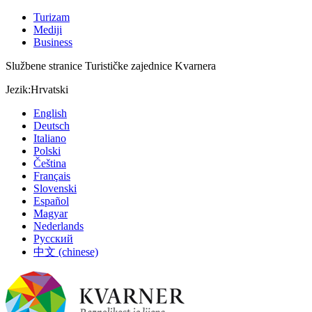
Turizam
Mediji
Business
Službene stranice Turističke zajednice Kvarnera
Jezik:
Hrvatski
English
Deutsch
Italiano
Polski
Čeština
Français
Slovenski
Español
Magyar
Nederlands
Русский
中文 (chinese)