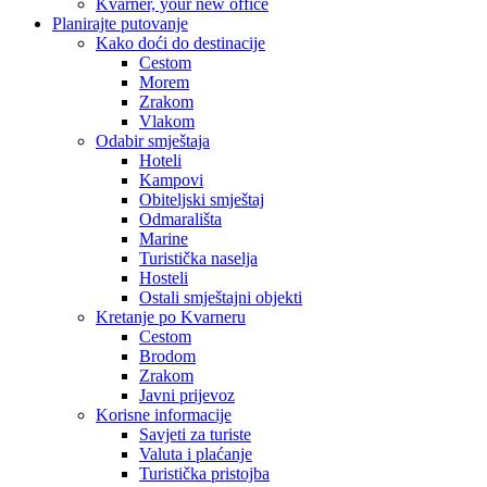
Kvarner, your new office
Planirajte putovanje
Kako doći do destinacije
Cestom
Morem
Zrakom
Vlakom
Odabir smještaja
Hoteli
Kampovi
Obiteljski smještaj
Odmarališta
Marine
Turistička naselja
Hosteli
Ostali smještajni objekti
Kretanje po Kvarneru
Cestom
Brodom
Zrakom
Javni prijevoz
Korisne informacije
Savjeti za turiste
Valuta i plaćanje
Turistička pristojba