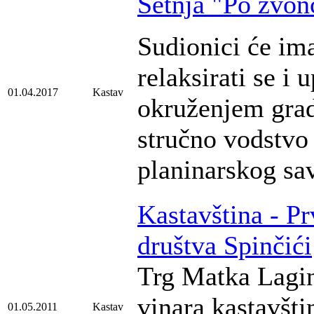
Šetnja "Po zvon
Sudionici će ima
relaksirati se i 
01.04.2017
Kastav
okruženjem grad
stručno vodstvo
planinarskog sa
Kastavština - P
društva Spinčići
Trg Matka Laginj
vinara kastavšti
01.05.2011
Kastav