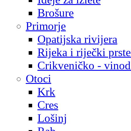
Brošure
Primorje
Opatijska rivijera
Rijeka i riječki prst
Crikveničko - vinodo
Otoci
Krk
Cres
Lošinj