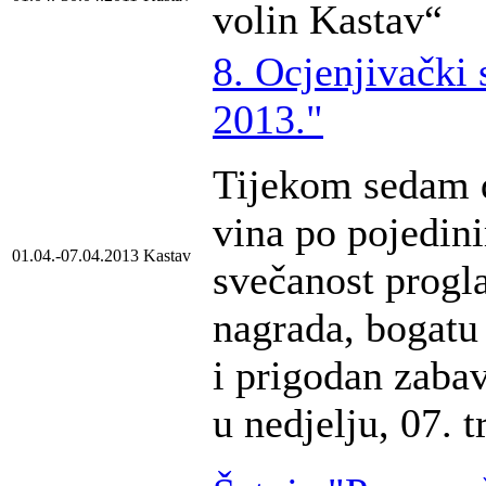
volin Kastav“
8. Ocjenjivački 
2013."
Tijekom sedam d
vina po pojedin
01.04.-07.04.2013
Kastav
svečanost progla
nagrada, bogatu
i prigodan zaba
u nedjelju, 07. t