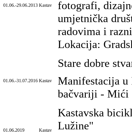
fotografi, dizajn
01.06.-29.06.2013
Kastav
umjetnička društ
radovima i razn
Lokacija: Grads
Stare dobre stva
Manifestacija u 
01.06.-31.07.2016
Kastav
bačvariji - Mići
Kastavska bicikl
Lužine"
01.06.2019
Kastav