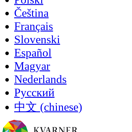
Čeština
Français
Slovenski
Español
Magyar
Nederlands
Русский
中文 (chinese)