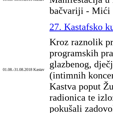
bačvariji - Mići
27. Kastafsko ku
Kroz raznolik pr
programskih pra
glazbenog, dječj
01.08.-31.08.2018
Kastav
(intimnih konce
Kastva poput Žud
radionica te izl
pokušali zadovol