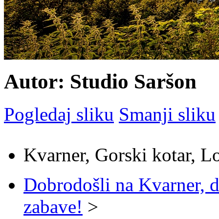
Autor: Studio Saršon
Pogledaj sliku
Smanji sliku
Kvarner, Gorski kotar, L
Dobrodošli na Kvarner, d
zabave!
>