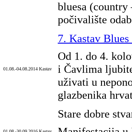
bluesa (country 
počivalište oda
7. Kastav Blues 
Od 1. do 4. kol
i Čavlima ljubit
01.08.-04.08.2014
Kastav
uživati u nepon
glazbenika hrvat
Stare dobre stva
Manifestacija u 
01.08.-30.09.2016
Kastav