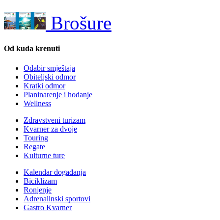
Brošure
Od kuda krenuti
Odabir smještaja
Obiteljski odmor
Kratki odmor
Planinarenje i hodanje
Wellness
Zdravstveni turizam
Kvarner za dvoje
Touring
Regate
Kulturne ture
Kalendar događanja
Biciklizam
Ronjenje
Adrenalinski sportovi
Gastro Kvarner