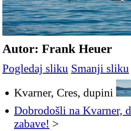
Autor: Frank Heuer
Pogledaj sliku
Smanji sliku
Kvarner, Cres, dupini
Dobrodošli na Kvarner, d
zabave!
>