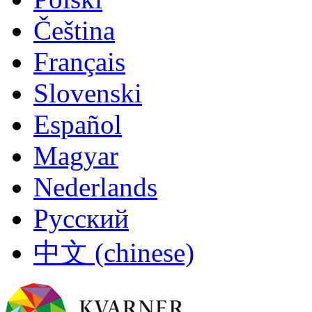
Čeština
Français
Slovenski
Español
Magyar
Nederlands
Русский
中文 (chinese)