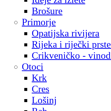
Brošure
Primorje
Opatijska rivijera
Rijeka i riječki prst
Crikveničko - vinodo
Otoci
Krk
Cres
Lošinj