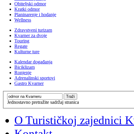
Obiteljski odmor
Kratki odmor
Planinarenje i hodanje
Wellness
Zdravstveni turizam
Kvarner za dvoje
Touring
Regate
Kulturne ture
Kalendar događanja
Biciklizam
Ronjenje
Adrenalinski sportovi
Gastro Kvarner
Jednostavno pretražite sadržaj stranica
O Turističkoj zajednici 
Kontakt