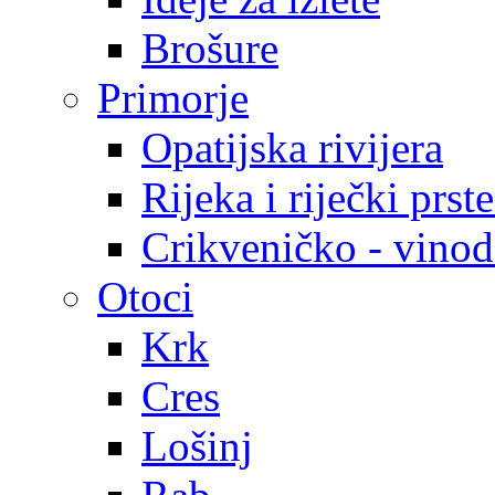
Brošure
Primorje
Opatijska rivijera
Rijeka i riječki prst
Crikveničko - vinodo
Otoci
Krk
Cres
Lošinj