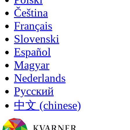
Čeština
Français
Slovenski
Español
Magyar
Nederlands
Русский
中文 (chinese)