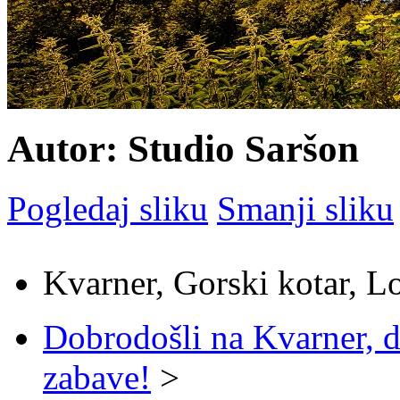
Autor: Studio Saršon
Pogledaj sliku
Smanji sliku
Kvarner, Gorski kotar, L
Dobrodošli na Kvarner, d
zabave!
>