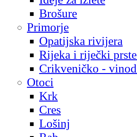
Brošure
Primorje
Opatijska rivijera
Rijeka i riječki prst
Crikveničko - vinodo
Otoci
Krk
Cres
Lošinj