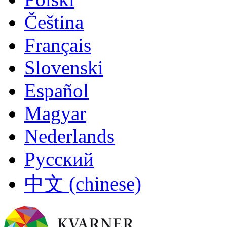
Čeština
Français
Slovenski
Español
Magyar
Nederlands
Русский
中文 (chinese)