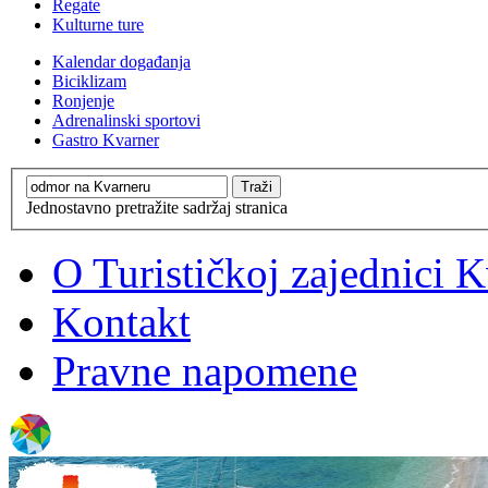
Regate
Kulturne ture
Kalendar događanja
Biciklizam
Ronjenje
Adrenalinski sportovi
Gastro Kvarner
Jednostavno pretražite sadržaj stranica
O Turističkoj zajednici 
Kontakt
Pravne napomene