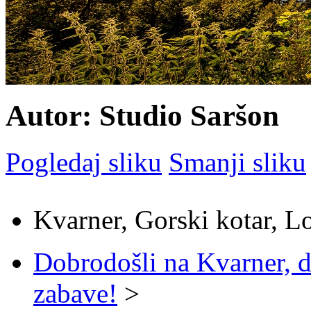
Autor: Studio Saršon
Pogledaj sliku
Smanji sliku
Kvarner, Gorski kotar, L
Dobrodošli na Kvarner, d
zabave!
>