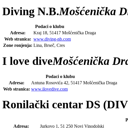
Diving N.B.
Mošćenička D
Podaci o klubu
Adresa:
Kraj 18, 51417 Mošćenička Draga
Web stranica:
www.diving-nb.com
Zone ronjenja:
Lina, Brseč, Cres
I love dive
Mošćenička Dr
Podaci o klubu
Adresa:
Antuna Rosovića 42, 51417 Mošćenička Draga
Web stranica:
www.ilovedive.com
Ronilački centar DS (DI
P
Adresa:
Jurkovo 1, 51 250 Novi Vinodolski