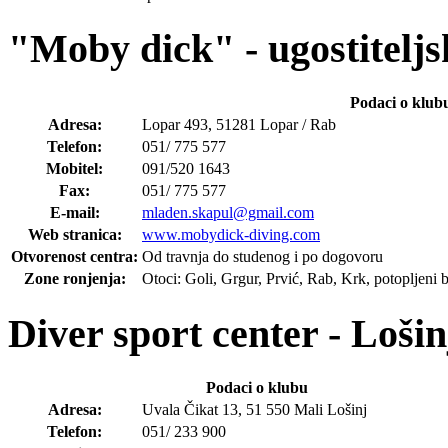
"Moby dick" - ugostiteljs
Podaci o klub
Adresa:
Lopar 493, 51281 Lopar / Rab
Telefon:
051/ 775 577
Mobitel:
091/520 1643
Fax:
051/ 775 577
E-mail:
mladen.skapul@gmail.com
Web stranica:
www.mobydick-diving.com
Otvorenost centra:
Od travnja do studenog i po dogovoru
Zone ronjenja:
Otoci: Goli, Grgur, Prvić, Rab, Krk, potopljeni b
Diver sport center - Lošin
Podaci o klubu
Adresa:
Uvala Čikat 13, 51 550 Mali Lošinj
Telefon:
051/ 233 900