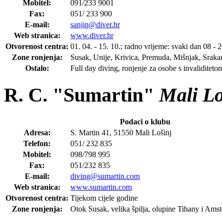
Mobitel:
091/233 9001
Fax:
051/ 233 900
E-mail:
sanjin@diver.hr
Web stranica:
www.diver.hr
Otvorenost centra:
01. 04. - 15. 10.; radno vrijeme: svaki dan 08 - 2
Zone ronjenja:
Susak, Unije, Krivica, Premuda, Mišnjak, Sraka
Ostalo:
Full day diving, ronjenje za osobe s invaliditeto
R. C. "Sumartin"
Mali Lo
Podaci o klubu
Adresa:
S. Martin 41, 51550 Mali Lošinj
Telefon:
051/ 232 835
Mobitel:
098/798 995
Fax:
051/232 835
E-mail:
diving@sumartin.com
Web stranica:
www.sumartin.com
Otvorenost centra:
Tijekom cijele godine
Zone ronjenja:
Otok Susak, velika špilja, olupine Tihany i Am