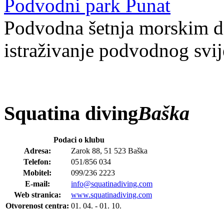
Podvodni park Punat
Podvodna šetnja morskim dn
istraživanje podvodnog svij
Squatina diving
Baška
Podaci o klubu
Adresa:
Zarok 88, 51 523 Baška
Telefon:
051/856 034
Mobitel:
099/236 2223
E-mail:
info@squatinadiving.com
Web stranica:
www.squatinadiving.com
Otvorenost centra:
01. 04. - 01. 10.