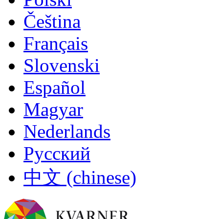
Čeština
Français
Slovenski
Español
Magyar
Nederlands
Русский
中文 (chinese)