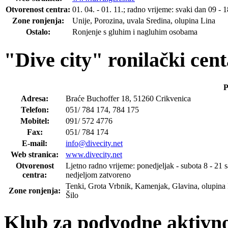
Otvorenost centra:
01. 04. - 01. 11.; radno vrijeme: svaki dan 09 - 1
Zone ronjenja:
Unije, Porozina, uvala Sredina, olupina Lina
Ostalo:
Ronjenje s gluhim i nagluhim osobama
"Dive city" ronilački cen
P
Adresa:
Braće Buchoffer 18, 51260 Crikvenica
Telefon:
051/ 784 174, 784 175
Mobitel:
091/ 572 4776
Fax:
051/ 784 174
E-mail:
info@divecity.net
Web stranica:
www.divecity.net
Otvorenost
Ljetno radno vrijeme: ponedjeljak - subota 8 - 21 sa
centra:
nedjeljom zatvoreno
Tenki, Grota Vrbnik, Kamenjak, Glavina, olupina Pe
Zone ronjenja:
Šilo
Klub za podvodne aktivno