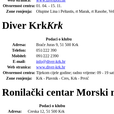
Web stranica:
www.divesport.de
Otvorenost centra:
01. 04. - 15. 11.
Zone ronjenja:
Olupine Lina i Peltastis, rt Marak, rt Rasohe, Vel
Diver Krk
Krk
Podaci o klubu
Adresa:
Braće Juras 9, 51 500 Krk
Telefon:
051/222 390
Mobitel:
091/222 2390
E-mail:
info@diver-krk.hr
Web stranica:
www.diver-krk.hr
Otvorenost centra:
Tijekom cijele godine; radno vrijeme: 09 - 19 sat
Zone ronjenja:
Krk - Plavnik - Cres, Krk - Prvić
Ronilački centar Morski 
Podaci o klubu
Adresa:
Creska 12, 51 500 Krk