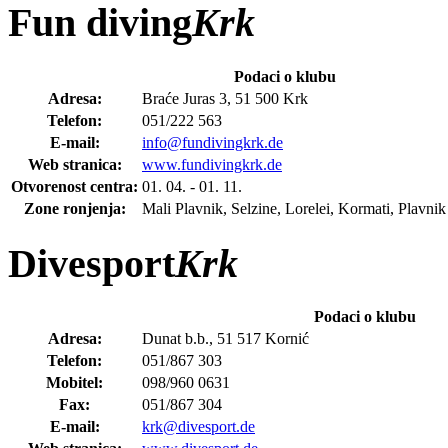
Fun diving
Krk
Podaci o klubu
Adresa:
Braće Juras 3, 51 500 Krk
Telefon:
051/222 563
E-mail:
info@fundivingkrk.de
Web stranica:
www.fundivingkrk.de
Otvorenost centra:
01. 04. - 01. 11.
Zone ronjenja:
Mali Plavnik, Selzine, Lorelei, Kormati, Plavnik 
Divesport
Krk
Podaci o klubu
Adresa:
Dunat b.b., 51 517 Kornić
Telefon:
051/867 303
Mobitel:
098/960 0631
Fax:
051/867 304
E-mail:
krk@divesport.de