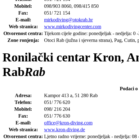
Mobitel:
098/903 8060, 098/415 850
Fax:
051/ 721 154
E-mail:
mirkodiving@otokrab.hr
Web stranica:
www.mirkodivingcenter.com
Otvorenost centra:
Tijekom cijele godine: ponedjeljak - nedjelja: 0 -
Zone ronjenja:
Otoci Rab (južna i sjeverna strana), Pag, Cutin, 
Ronilački centar Kron, A
Rab
Rab
Podaci o
Adresa:
Kampor 413 a, 51 280 Rab
Telefon:
051/ 776 620
Mobitel:
098/ 216 204
Fax:
051/ 776 630
E-mail:
office@kron-diving.com
Web stranica:
www.kron-diving.de
Otvorenost centra:
Ljetno radno vrijeme: ponedjeljak - nedjelja: 08 -