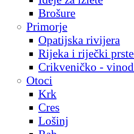
Brošure
Primorje
Opatijska rivijera
Rijeka i riječki prst
Crikveničko - vinodo
Otoci
Krk
Cres
Lošinj