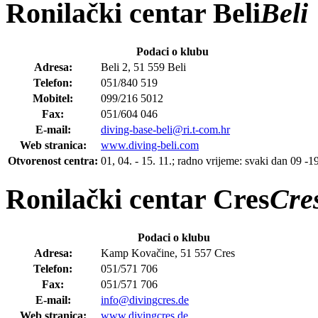
Ronilački centar Beli
Beli
Podaci o klubu
Adresa:
Beli 2, 51 559 Beli
Telefon:
051/840 519
Mobitel:
099/216 5012
Fax:
051/604 046
E-mail:
diving-base-beli@ri.t-com.hr
Web stranica:
www.diving-beli.com
Otvorenost centra:
01, 04. - 15. 11.; radno vrijeme: svaki dan 09 -19
Ronilački centar Cres
Cre
Podaci o klubu
Adresa:
Kamp Kovačine, 51 557 Cres
Telefon:
051/571 706
Fax:
051/571 706
E-mail:
info@divingcres.de
Web stranica:
www.divingcres.de