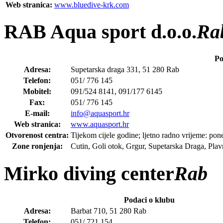
Web stranica:
www.bluedive-krk.com
RAB Aqua sport d.o.o.
Ra
Po
Adresa:
Supetarska draga 331, 51 280 Rab
Telefon:
051/ 776 145
Mobitel:
091/524 8141, 091/177 6145
Fax:
051/ 776 145
E-mail:
info@aquasport.hr
Web stranica:
www.aquasport.hr
Otvorenost centra:
Tijekom cijele godine; ljetno radno vrijeme: poned
Zone ronjenja:
Cutin, Goli otok, Grgur, Supetarska Draga, Plavni
Mirko diving center
Rab
Podaci o klubu
Adresa:
Barbat 710, 51 280 Rab
Telefon:
051/ 721 154