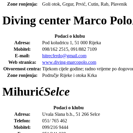
Zone ronjenja:
Goli otok, Grgur, Prvić, Cutin, Rab, Plavenik
Diving center Marco Polo
Podaci o klubu
Adresa:
Pod koludricu 1, 51 000 Rijeka
Mobitel:
098/162 2515, 091/882 7109
E-mail:
hitrecferdo@gmail.com
Web stranica:
www.diving-marcopolo.com
Otvorenost centra:
Tijekom cijele godine; radno vrijeme po dogovo
Zone ronjenja:
Područje Rijeke i otoka Krka
Mihurić
Selce
Podaci o klubu
Adresa:
Uvala Slana b.b., 51 266 Selce
Telefon:
051/ 765 462
Mobitel:
099/216 9444