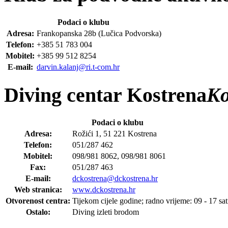
Podaci o klubu
Adresa:
Frankopanska 28b (Lučica Podvorska)
Telefon:
+385 51 783 004
Mobitel:
+385 99 512 8254
E-mail:
darvin.kalanj@ri.t-com.hr
Diving centar Kostrena
Ko
Podaci o klubu
Adresa:
Rožići 1, 51 221 Kostrena
Telefon:
051/287 462
Mobitel:
098/981 8062, 098/981 8061
Fax:
051/287 463
E-mail:
dckostrena@dckostrena.hr
Web stranica:
www.dckostrena.hr
Otvorenost centra:
Tijekom cijele godine; radno vrijeme: 09 - 17 sat
Ostalo:
Diving izleti brodom