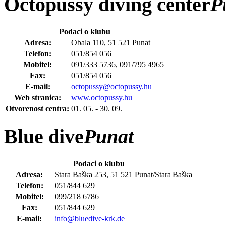
Octopussy diving center
P
Podaci o klubu
Adresa:
Obala 110, 51 521 Punat
Telefon:
051/854 056
Mobitel:
091/333 5736, 091/795 4965
Fax:
051/854 056
E-mail:
octopussy@octopussy.hu
Web stranica:
www.octopussy.hu
Otvorenost centra:
01. 05. - 30. 09.
Blue dive
Punat
Podaci o klubu
Adresa:
Stara Baška 253, 51 521 Punat/Stara Baška
Telefon:
051/844 629
Mobitel:
099/218 6786
Fax:
051/844 629
E-mail:
info@bluedive-krk.de