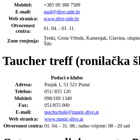
Mobitel:
+385 99 388 7589
E-mail:
mail@dive-side.hr
Web stranica:
www.dive-side.hr
Otvorenost
01. 04. - 01. 11.
centra:
Tenki, Grota Vrbnik, Kamenjak, Glavina, olupina 
Zone ronjenja:
Šilo
Taucher treff (ronilačka š
Podaci o klubu
Adresa:
Pasjak 1, 51 521 Punat
Telefon:
051/ 855 120
Mobitel:
098/169 1340
Fax:
051/855 000
E-mail:
tauchschule@magic-dive.at
Web stranica:
www.magic-dive.at
Otvorenost centra:
01. 04. - 31. 08.; radno vrijeme: 08 - 20 sati