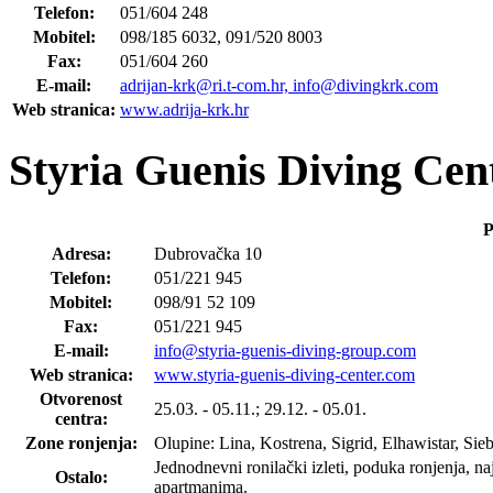
Telefon:
051/604 248
Mobitel:
098/185 6032, 091/520 8003
Fax:
051/604 260
E-mail:
adrijan-krk@ri.t-com.hr, info@divingkrk.com
Web stranica:
www.adrija-krk.hr
Styria Guenis Diving Cen
P
Adresa:
Dubrovačka 10
Telefon:
051/221 945
Mobitel:
098/91 52 109
Fax:
051/221 945
E-mail:
info@styria-guenis-diving-group.com
Web stranica:
www.styria-guenis-diving-center.com
Otvorenost
25.03. - 05.11.; 29.12. - 05.01.
centra:
Zone ronjenja:
Olupine: Lina, Kostrena, Sigrid, Elhawistar, Sieb
Jednodnevni ronilački izleti, poduka ronjenja, na
Ostalo:
apartmanima.