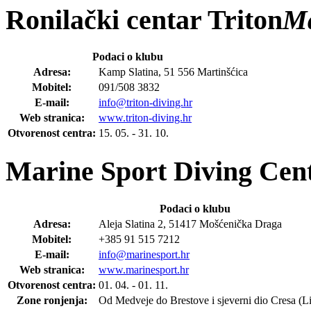
Ronilački centar Triton
Ma
Podaci o klubu
Adresa:
Kamp Slatina, 51 556 Martinšćica
Mobitel:
091/508 3832
E-mail:
info@triton-diving.hr
Web stranica:
www.triton-diving.hr
Otvorenost centra:
15. 05. - 31. 10.
Marine Sport Diving Cen
Podaci o klubu
Adresa:
Aleja Slatina 2, 51417 Mošćenička Draga
Mobitel:
+385 91 515 7212
E-mail:
info@marinesport.hr
Web stranica:
www.marinesport.hr
Otvorenost centra:
01. 04. - 01. 11.
Zone ronjenja:
Od Medveje do Brestove i sjeverni dio Cresa (Li