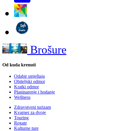
Brošure
Od kuda krenuti
Odabir smještaja
Obiteljski odmor
Kratki odmor
Planinarenje i hodanje
Wellness
Zdravstveni turizam
Kvarner za dvoje
Touring
Regate
Kulturne ture