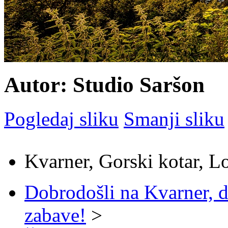
Autor: Studio Saršon
Pogledaj sliku
Smanji sliku
Kvarner, Gorski kotar, L
Dobrodošli na Kvarner, d
zabave!
>