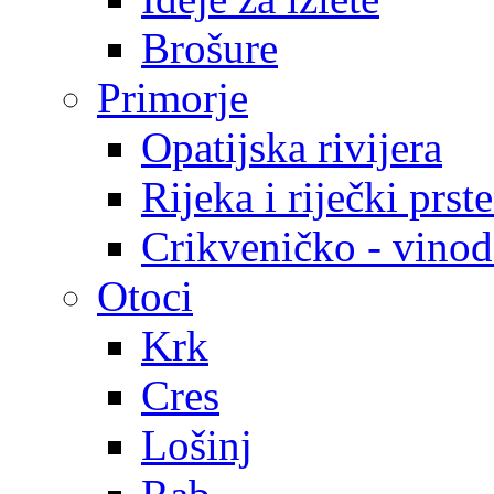
Brošure
Primorje
Opatijska rivijera
Rijeka i riječki prst
Crikveničko - vinodo
Otoci
Krk
Cres
Lošinj