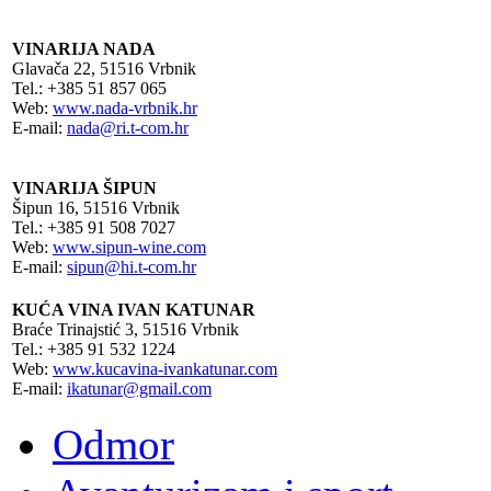
VINARIJA NADA
Glavača 22, 51516 Vrbnik
Tel.: +385 51 857 065
Web:
www.nada-vrbnik.hr
E-mail:
nada@ri.t-com.hr
VINARIJA ŠIPUN
Šipun 16, 51516 Vrbnik
Tel.: +385 91 508 7027
Web:
www.sipun-wine.com
E-mail:
sipun@hi.t-com.hr
KUĆA VINA IVAN KATUNAR
Braće Trinajstić 3, 51516 Vrbnik
Tel.: +385 91 532 1224
Web:
www.kucavina-ivankatunar.com
E-mail:
ikatunar@gmail.com
Odmor