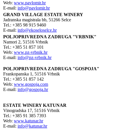
Web:
www.pavlomir.hr
E-mail:
info@pavlomir.hr
GRAND VILLAGE ESTATE WINERY
Jadranska magistrala bb, 51266 Selce
Tel.: +385 98 915 9460
E-mail:
info@ekoseloselce.hr
POLJOPRIVREDNA ZADRUGA "VRBNIK"
Namori 2, 51516 Vrbnik
Tel.: +385 51 857 101
Web:
www.pz-vrbnik.hr
E-mail:
info@pz-vrbnik.hr
POLJOPRIVREDNA ZADRUGA "GOSPOJA"
Frankopanska 1, 51516 Vrbnik
Tel.: +385 51 857 142
Web:
www.gospoja.com
E-mail:
info@gospoja.hr
ESTATE WINERY KATUNAR
Vinogradska 17, 51516 Vrbnik
Tel.: +385 91 385 7393
Web:
www.katunar.hr
E-mail:
i
nfo@katunar.hr