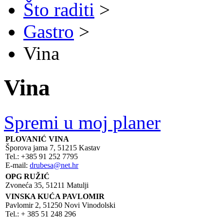
Što raditi
>
Gastro
>
Vina
Vina
Spremi u moj planer
PLOVANIĆ VINA
Šporova jama 7, 51215 Kastav
Tel.: +385 91 252 7795
E-mail:
drubesa@net.hr
OPG RUŽIĆ
Zvoneća 35, 51211 Matulji
VINSKA KUĆA PAVLOMIR
Pavlomir 2, 51250 Novi Vinodolski
Tel.: + 385 51 248 296