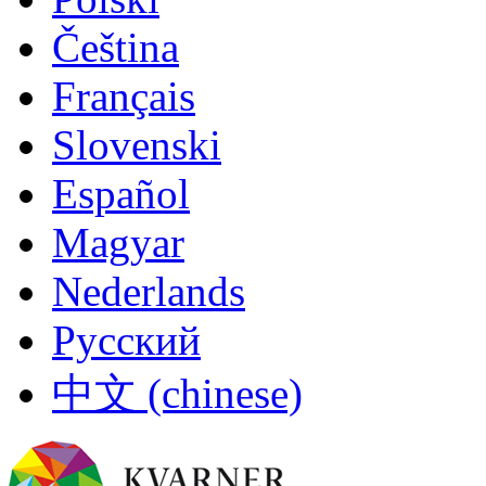
Čeština
Français
Slovenski
Español
Magyar
Nederlands
Русский
中文 (chinese)