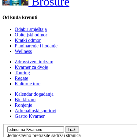
Brošure
Od kuda krenuti
Odabir smještaja
Obiteljski odmor
Kratki odmor
Planinarenje i hodanje
Wellness
Zdravstveni turizam
Kvarner za dvoje
Touring
Regate
Kulturne ture
Kalendar događanja
Biciklizam
Ronjenje
Adrenalinski sportovi
Gastro Kvarner
Jednostavno pretražite sadržaj stranica