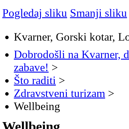
Pogledaj sliku
Smanji sliku
Kvarner, Gorski kotar, L
Dobrodošli na Kvarner, d
zabave!
>
Što raditi
>
Zdravstveni turizam
>
Wellbeing
Wellbeing