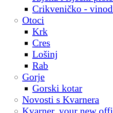
Crikveničko - vinodo
Otoci
Krk
Cres
Lošinj
Rab
Gorje
Gorski kotar
Novosti s Kvarnera
Kvarner, your new off