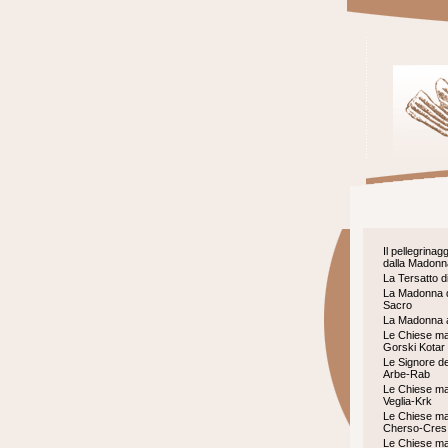
Il pellegrinag
dalla Madonna
La Tersatto d
La Madonna 
Sacro
La Madonna a
Le Chiese ma
Gorski Kotar
Le Signore dell
Arbe-Rab
Le Chiese ma
Veglia-Krk
Le Chiese ma
Cherso-Cres
Le Chiese ma