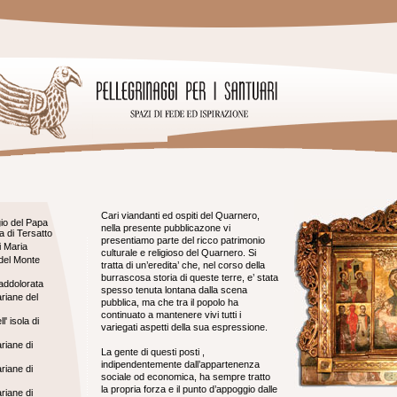
Cari viandanti ed ospiti del Quarnero,
gio del Papa
nella presente pubblicazone vi
 di Tersatto
presentiamo parte del ricco patrimonio
i Maria
culturale e religioso del Quarnero. Si
del Monte
tratta di un’eredita’ che, nel corso della
burrascosa storia di queste terre, e’ stata
ddolorata
spesso tenuta lontana dalla scena
riane del
pubblica, ma che tra il popolo ha
continuato a mantenere vivi tutti i
' isola di
variegati aspetti della sua espressione.
riane di
La gente di questi posti ,
indipendentemente dall’appartenenza
riane di
sociale od economica, ha sempre tratto
la propria forza e il punto d’appoggio dalle
riane di