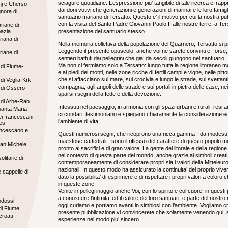
sciagure quotidiane. L’espressione piu’ tangibile di tale ricerca e’ ra
nj e Cherso
dai doni votivi che generazioni e generazioni di marinai e le loro famigl
nora di
santuario mariano di Tersatto. Questo e’ il motivo per cui la nostra pu
con la visita del Santo Padre Giovanni Paolo II alle nostre terre, a Ter
riane di
azia
presentazione del santuario stesso.
iana di
Nella memoria collettiva della popolazione del Quarnero, Tersatto si 
Leggendo il presente opuscolo, anche voi ne sarete convinti e, forse, 
iane di
sentieri battuti dai pellegrini che gia’ da secoli giungono nel santuario.
Ma non ci fermiamo solo a Tersatto: lungo tutta la regione litoraneo mo
 di Fiume-
e ai piedi dei monti, nelle zone ricche di fertili campi e vigne, nelle pit
che si affacciano sul mare, sui crocivia e lungo le strade, sui svettanti 
di Veglia-Krk
campagna, agli angoli delle strade e sui portali in pietra delle case, nei 
 di Ossero-
sparsi i segni della fede e della devozione.
 di Arbe-Rab
Intessuti nel paesaggio, in armonia con gli spazi urbani e rurali, resi an
 santa Maria
circondari, testimoniano e spiegano chiaramente la considerazione ed i
ei francescani
l’ambiente di vita.
es
ancescano e
Questi numerosi segni, che ricoprono una ricca gamma - da modesti “
maestose cattedrali - sono il riflesso del carattere di questo popolo 
an Michele,
pronto ai sacrifici e di gran valore. La gente del litorale e della regi
.
nel contesto di questa parte del mondo, anche grazie ai simboli creat
olitarie di
contemporaneamente di considerare propri sia i valori della Mitteleurop
nazionali. In questo modo ha assicurato la continuita’ del proprio vive
 cappelle di
dato la possibilita’ di esprimere e di rispettare i propri valori a coloro 
in queste zone.
Venite in pellegrinaggio anche Voi, con lo spirito e col cuore, in questi
a conoscere l’intimita’ ed il calore dei loro santuari, e parte del nost
odossi
oggi curiamo e portiamo avanti in simbiosi con l’ambiente. Vogliamo 
di Fiume
presente pubblicazione vi convincerete che solamente venendo qui, sul
croati
esperienze nel modo piu’ sincero.