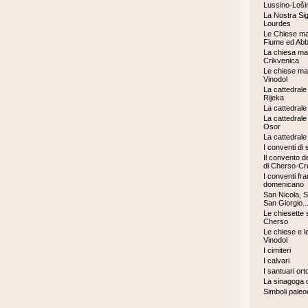
Lussino-Loši
La Nostra Sig
Lourdes
Le Chiese ma
Fiume ed Abb
La chiesa mar
Crikvenica
Le chiese mar
Vinodol
La cattedrale
Rijeka
La cattedrale 
La cattedrale
Osor
La cattedrale
I conventi di
Il convento d
di Cherso-Cr
I conventi fr
domenicano
San Nicola, S
San Giorgio..
Le chiesette s
Cherso
Le chiese e le
Vinodol
I cimiteri
I calvari
I santuari ort
La sinagoga 
Simboli paleo