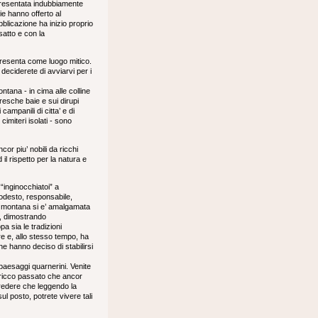
ppresentata indubbiamente
ie hanno offerto al
bblicazione ha inizio proprio
satto e con la
presenta come luogo mitico.
deciderete di avviarvi per i
ntana - in cima alle colline
toresche baie e sui dirupi
campanili di citta’ e di
cimiteri isolati - sono
cor piu’ nobili da ricchi
l rispetto per la natura e
inginocchiatoi” a
modesto, responsabile,
one montana si e’ amalgamata
i, dimostrando
a sia le tradizioni
re e, allo stesso tempo, ha
che hanno deciso di stabilirsi
 paesaggi quarnerini. Venite
ro ricco passato che ancor
credere che leggendo la
 posto, potrete vivere tali