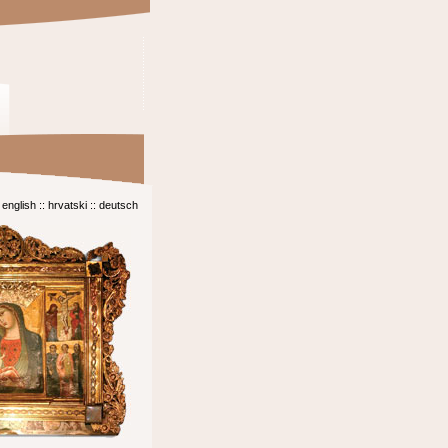
english
::
hrvatski
::
deutsch